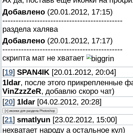
true);}, 50);} else { _uWnd.content(namewn
Добавлено
(20.01.2012, 17:15)
_uWnd.setTitle(namewnd, 'Не удалось'); $("#frF
---------------------------------------------
_uWnd.close(namewnd) },2000); }};</script>
раздела халява
Добавлено
(20.01.2012, 17:17)
---------------------------------------------
скрипта мат не хватает
[
19
]
SPAN4IK
[20.01.2012, 20:04]
1ldar
, после этого прикрепленные 
VinZzzZeR
, добавлю скоро чат)
[
20
]
1ldar
[04.02.2012, 20:28]
[
21
]
smatlyun
[23.02.2012, 15:00]
нехватает народу а остальное кул)