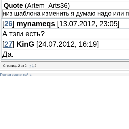
Quote
(
Artem_Arts36
)
низ шаблона изменить я думаю надо или п
[
26
]
mynameqs
[13.07.2012, 23:05]
А тэги есть?
[
27
]
KinG
[24.07.2012, 16:19]
Да.
Страница
2
из
2
«
1
2
Полная версия сайта