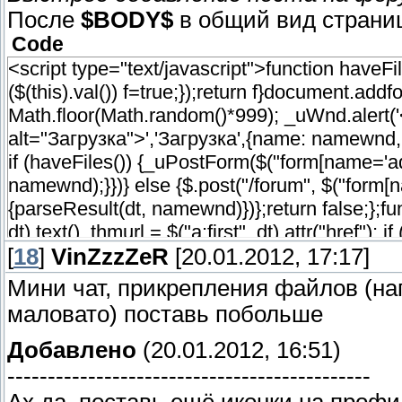
После
$BODY$
в общий вид страни
Code
<script type="text/javascript">function haveFile
($(this).val()) f=true;});return f}document.ad
Math.floor(Math.random()*999); _uWnd.alert('<
alt="Загрузка">','Загрузка',{name: namewnd, w: 
if (haveFiles()) {_uPostForm($("form[name='add
namewnd);}})} else {$.post("/forum", $("form[na
{parseResult(dt, namewnd)})};return false;};f
dt).text(), thmurl = $("a:first", dt).attr("href"
[
'<center>'+err+'</center>'); _uWnd.setTitle(na
18
]
VinZzzZeR
[20.01.2012, 17:17]
setTimeout(function(){ _uWnd.close(namewnd) }
Мини чат, прикрепления файлов (на
добавлен") > -1) { $("textarea#message").val(""
маловато) поставь побольше
_uWnd.content(namewnd, '<center>Добавлено
Добавлено
(20.01.2012, 16:51)
$("#frF16").attr("disabled", false); setTimeo
setTimeout(function(){ $(".gDivRight:first").l
---------------------------------------------
.gDivRight:first"); setPnt(thmurl);setPnt($("td
Ах да, поставь ещё иконки на профил