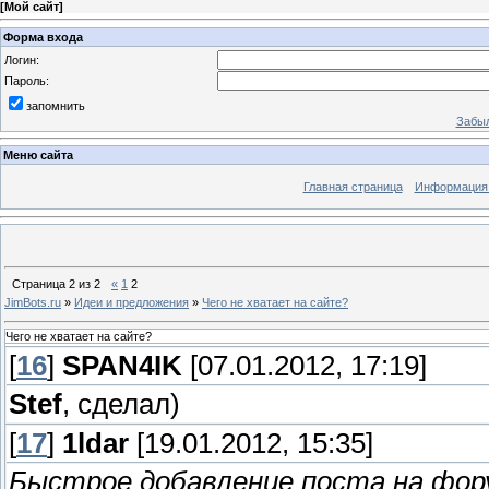
[
Мой сайт
]
Форма входа
Логин:
Пароль:
запомнить
Забыл
Меню сайта
Главная страница
Информация 
Страница
2
из
2
«
1
2
JimBots.ru
»
Идеи и предложения
»
Чего не хватает на сайте?
Чего не хватает на сайте?
[
16
]
SPAN4IK
[07.01.2012, 17:19]
Stef
, сделал)
[
17
]
1ldar
[19.01.2012, 15:35]
Быстрое добавление поста на фор