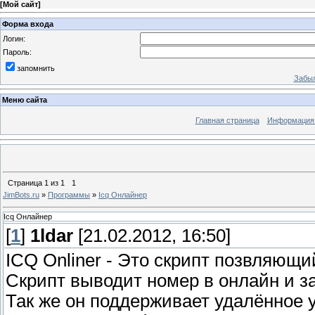
[
Мой сайт
]
Форма входа
Логин:
Пароль:
запомнить
Забыл
Меню сайта
Главная страница
Информация 
Страница
1
из
1
1
JimBots.ru
»
Программы
»
Icq Онлайнер
Icq Онлайнер
[
1
]
1ldar
[21.02.2012, 16:50]
ICQ Onliner - Это скрипт позвляющи
Скрипт выводит номер в онлайн и з
Так же он поддерживает удалённое у