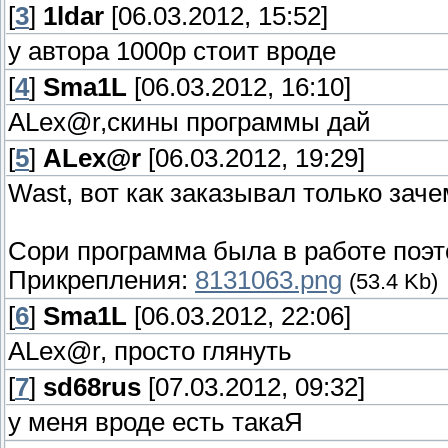
[
3
]
1ldar
[06.03.2012, 15:52]
у автора 1000р стоит вроде
[
4
]
Sma1L
[06.03.2012, 16:10]
ALex@r,скины программы дай
[
5
]
ALex@r
[06.03.2012, 19:29]
Wast, вот как заказывал только зач
Сори программа была в работе поэт
Прикрепления:
8131063.png
(53.4 Kb)
[
6
]
Sma1L
[06.03.2012, 22:06]
ALex@r, просто глянуть
[
7
]
sd68rus
[07.03.2012, 09:32]
у меня вроде есть такаЯ