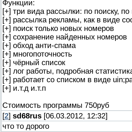
Функции:
[+] три вида рассылки: по поиску, по
[+] рассылка рекламы, как в виде с
[+] поиск только новых номеров
[+] сохранение найденных номеров
[+] обход анти-спама
[+] многопоточность
[+] чёрный список
[+] лог работы, подробная статистик
[+] работает со списком в виде uin;p
[+] и.т.д и.т.п
Стоимость программы 750руб
[
2
]
sd68rus
[06.03.2012, 12:32]
что то дорого