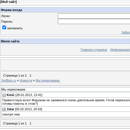
[
Мой сайт
]
Форма входа
Логин:
Пароль:
запомнить
Забыл
Меню сайта
Главная страница
Информация 
Страница
1
из
1
1
JimBots.ru
»
Новости
»
Мы переезжаем.
Мы переезжаем.
[
1
]
KinG
[28.01.2013, 13:41]
Приветствую всех! Форумом не занимался очень длительное время. Готов переехать н
готовы помочь в этом?)
[
2
]
1ldar
[05.02.2013, 20:43]
смотря чем
Страница
1
из
1
1