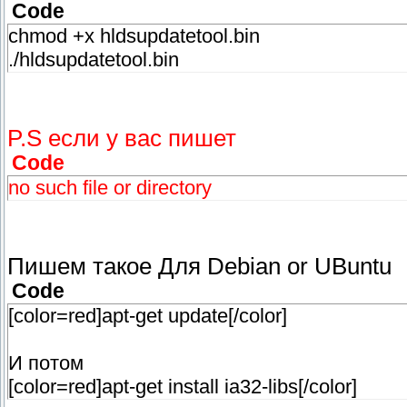
Code
chmod +x hldsupdatetool.bin
./hldsupdatetool.bin
P.S если у вас пишет
Code
no such file or directory
Пишем такое Для Debian or UBuntu
Code
[color=red]apt-get update[/color]
И потом
[color=red]apt-get install ia32-libs[/color]