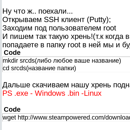
Ну что ж.. поехали...
Открываем SSH клиент (Putty);
Заходим под пользователем root
И пишем так такую хрень!(т.к когда
попадаете в папку root в ней мы и б
Code
mkdir srcds(либо любое ваше название)
cd srcds(название папки)
Дальше скачиваем нашу хрень подн
PS .exe - Windows .bin -Linux
Code
wget http://www.steampowered.com/download