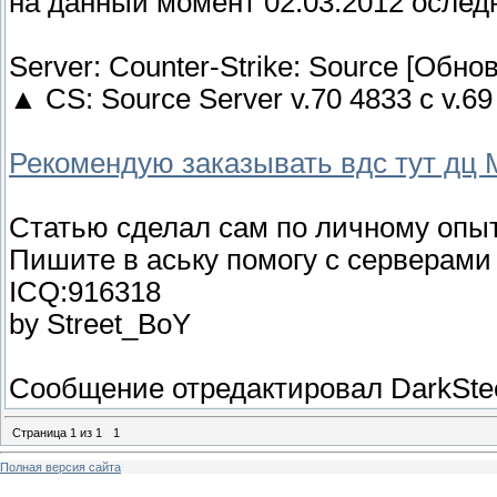
на данный момент 02.03.2012 ослед
Server: Counter-Strike: Source [Обно
▲ CS: Source Server v.70 4833 c v.69
Рекомендую заказывать вдс тут дц
Статью сделал сам по личному опы
Пишите в аську помогу с серверами 
ICQ:916318
by Street_BoY
Сообщение отредактировал
DarkSte
Страница
1
из
1
1
Полная версия сайта