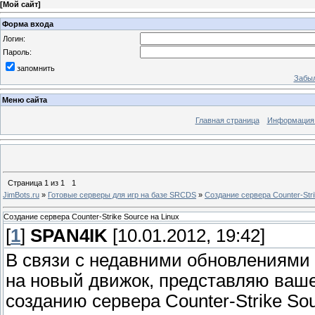
[
Мой сайт
]
Форма входа
Логин:
Пароль:
запомнить
Забыл
Меню сайта
Главная страница
Информация 
Страница
1
из
1
1
JimBots.ru
»
Готовые серверы для игр на базе SRCDS
»
Создание сервера Counter-Stri
Создание сервера Counter-Strike Source на Linux
[
1
]
SPAN4IK
[10.01.2012, 19:42]
В связи с недавними обновлениями 
на новый движок, представляю ваш
созданию сервера Counter-Strike Sou