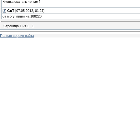
Кнопка скачать че там?
[
3
]
GuT
[07.05.2012, 01:27]
da могу, пиши на 188226
Страница
1
из
1
1
Полная версия сайта