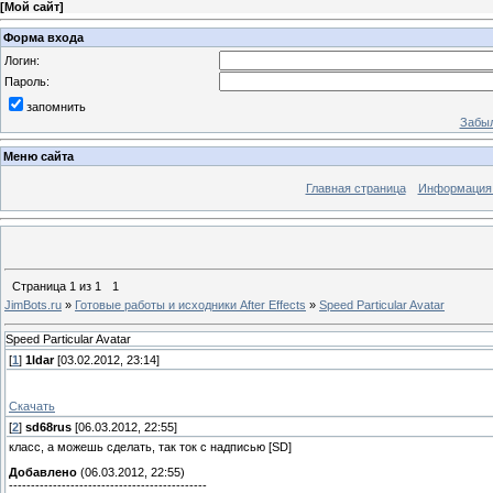
[
Мой сайт
]
Форма входа
Логин:
Пароль:
запомнить
Забыл
Меню сайта
Главная страница
Информация 
Страница
1
из
1
1
JimBots.ru
»
Готовые работы и исходники After Effects
»
Speed Particular Avatar
Speed Particular Avatar
[
1
]
1ldar
[03.02.2012, 23:14]
Скачать
[
2
]
sd68rus
[06.03.2012, 22:55]
класс, а можешь сделать, так ток с надписью [SD]
Добавлено
(06.03.2012, 22:55)
---------------------------------------------