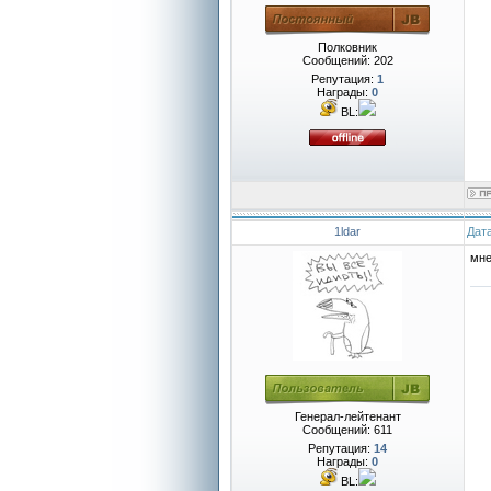
Полковник
Сообщений:
202
Репутация:
1
Награды:
0
BL:
1ldar
Дата
мне
Генерал-лейтенант
Сообщений:
611
Репутация:
14
Награды:
0
BL: