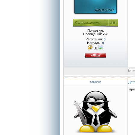
Полковник
Сообщений:
228
Репутация:
6
Награды:
0
BL:
sd68rus
Дата
при