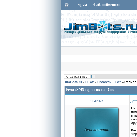
Форум
Файлообменник
1
Страница
1
из
1
JimBots.ru
uCoz
Новости uCoz
Релиз 
»
»
»
Релиз SMS-сервисов на uCoz
SPAN4IK
Дата
Не 
пол
(по
сай
дру
Как
Упр