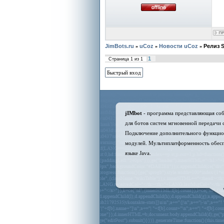
JimBots.ru
uCoz
Новости uCoz
Релиз 
»
»
»
1
Страница
1
из
1
jIMbot
- программа представляющая со
для ботов систем мгновенной передачи с
Подключение дополнительного функцион
модулей. Мультиплатформенность обес
языке Java.