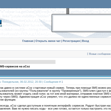
Главная
|
Открыть мини-чат
|
Регистрация
|
Вход
[
Новые сообщения
SMS-сервисов на uCoz
: Понедельник, 06.02.2012, 20:30 | Сообщение #
1
так давно в системе uCoz стартовал новый сервис. Теперь при помощи SMS можно реа
ьзователей (из группы "Пользователи" в группу "Проверенные"), SMS-ключ (доступ к 
льзователь может отдать свой голос за тот или иной материал, отправив платное SMS
ту через SMS). Администрация uCoz уверяет, что это далеко не единственные сервися
гие функции.
 всегда, uCoz сделал доступным и понятным интерфейс сервисов. Радует быстрая на
авления. Вам не нужно писать коды - все уже готово, остается только настроить это по