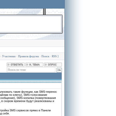
·
Участники
·
Правила форума
·
Поиск
·
RSS
]
лизовать такие функции, как SMS-перенос
файлам по ключу), SMS-голосование
-сообщение), SMS-копилка (пожертвования
, в скором времени будут реализованы и
стройка SMS сервисов прямо в Панели
д себя.